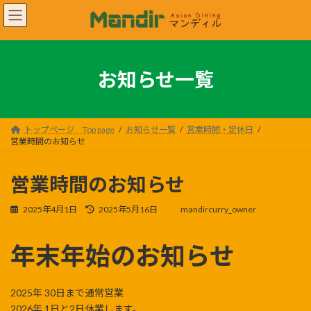
コ
ナ
ン
ビ
テ
ゲ
ン
ー
ツ
シ
お知らせ一覧
へ
ョ
ス
ン
キ
に
ッ
移
トップページ Top page
お知らせ一覧
営業時間・定休日
プ
動
営業時間のお知らせ
営業時間のお知らせ
最
2025年4月1日
2025年5月16日
mandircurry_owner
終
更
年末年始のお知らせ
新
日
時
:
2025年 30日まで通常営業
2026年 1日と2日休業します。